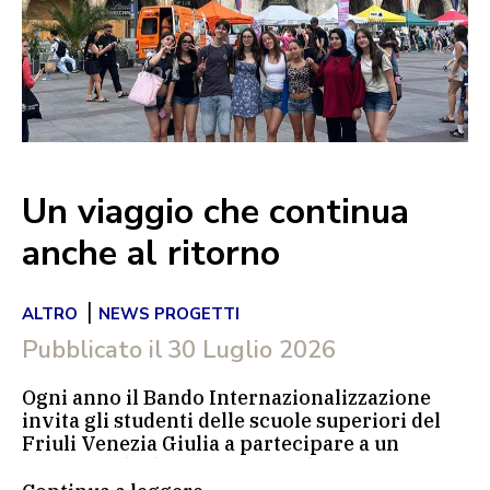
Un viaggio che continua
anche al ritorno
|
ALTRO
NEWS PROGETTI
Pubblicato il
30 Luglio 2026
Ogni anno il Bando Internazionalizzazione
invita gli studenti delle scuole superiori del
Friuli Venezia Giulia a partecipare a un
concorso di idee. I progetti selezionati
permettono ai ragazzi e alle ragazze di vivere