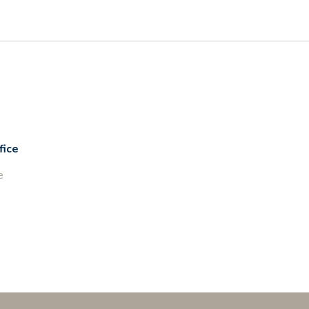
fice
e