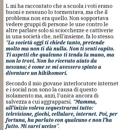
L mi ha raccontato che a scuola i voti erano
buoni e nessuno lo tormentava, ma che il
problema non era quello. Non sopportava
vedere gruppi di persone le une contro le
altre parlare solo si sciocchezze e cattiverie
in una società che, nell’insieme, fa lo stesso.
“
La società oggi ti chiede tanto, pretende
molto ma non ti dà nulla. Non ti senti capito.
Ti aspetti che qualcuno ti tenda la mano, ma
non lo trovi. Non ho ricevuto aiuto da
nessuno; è come se mi avessero spinto a
diventare un hikikomori.
Secondo il mio giovane interlocutore internet
e i social non sono la causa di questo
isolamento ma, anzi, l’unica ancora di
salvezza a cui aggrapparsi.
“
Mamma,
all’inizio voleva sequestrarmi tutto:
televisione, giochi, cellulare, internet. Poi, per
fortuna, ha parlato con qualcuno e non l’ha
fatto. Mi sarei ucciso
”.