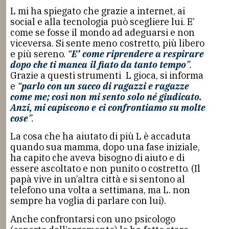
L mi ha spiegato che grazie a internet, ai
social e alla tecnologia può scegliere lui. E’
come se fosse il mondo ad adeguarsi e non
viceversa. Si sente meno costretto, più libero
e più sereno.
“
E’ come riprendere a respirare
dopo che ti manca il fiato da tanto tempo
”.
Grazie a questi strumenti L gioca, si informa
e
“
parlo con un sacco di ragazzi e ragazze
come me; così non mi sento solo né giudicato.
Anzi, mi capiscono e ci confrontiamo su molte
cose
”.
La cosa che ha aiutato di più L è accaduta
quando sua mamma, dopo una fase iniziale,
ha capito che aveva bisogno di aiuto e di
essere ascoltato e non punito o costretto. (Il
papà vive in un’altra città e si sentono al
telefono una volta a settimana, ma L. non
sempre ha voglia di parlare con lui).
Anche confrontarsi con uno psicologo