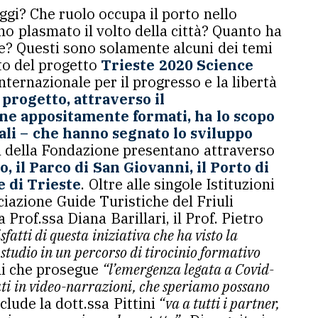
oggi? Che ruolo occupa il porto nello
no plasmato il volto della città? Quanto ha
le? Questi sono solamente alcuni dei temi
ito del progetto
Trieste 2020 Science
ternazionale per il progresso e la libertà
l progetto, attraverso il
ine appositamente formati, ha lo scopo
onali – che hanno segnato lo sviluppo
cial della Fondazione presentano attraverso
, il Parco di San Giovanni, il Porto di
e di Trieste
. Oltre alle singole Istituzioni
ciazione Guide Turistiche del Friuli
Prof.ssa Diana Barillari, il Prof. Pietro
atti di questa iniziativa che ha visto la
 studio in un percorso di tirocinio formativo
ni che prosegue
“l’emergenza legata a Covid-
dati in video-narrazioni, che speriamo possano
clude la dott.ssa Pittini
“va a tutti i partner,