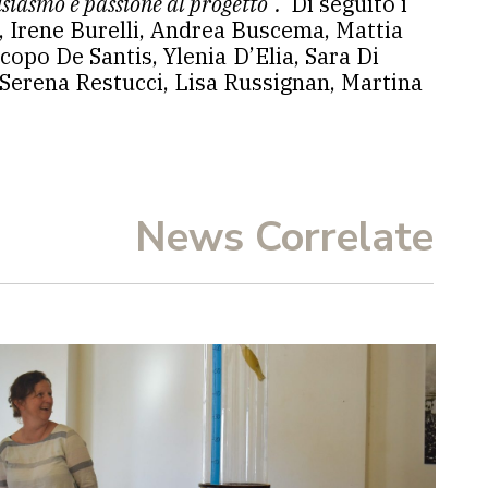
usiasmo e passione al progetto”.
Di seguito i
, Irene Burelli, Andrea Buscema, Mattia
copo De Santis, Ylenia D’Elia, Sara Di
 Serena Restucci, Lisa Russignan, Martina
News Correlate