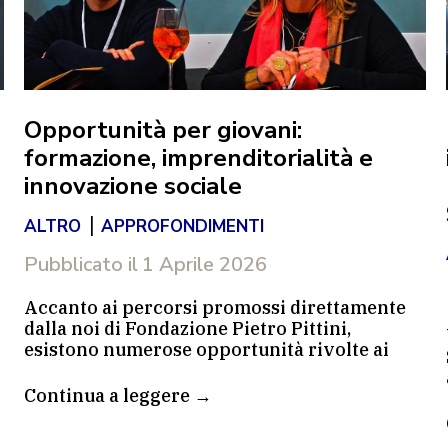
Opportunità per giovani:
formazione, imprenditorialità e
innovazione sociale
|
ALTRO
APPROFONDIMENTI
Pubblicato il
1 Aprile 2026
Accanto ai percorsi promossi direttamente
dalla noi di Fondazione Pietro Pittini,
esistono numerose opportunità rivolte ai
giovani che desiderano mettersi in gioco,
sviluppare idee progettuali e confrontarsi
Continua a leggere →
con le sfide dei territori.
Si tratta di iniziative che, per approccio e