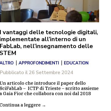
I vantaggi delle tecnologie digitali,
Lo
implementate all’interno di un
de
FabLab, nell’insegnamento delle
Pi
STEM
|
|
AL
ALTRO
APPROFONDIMENTI
EDUCATION
Pub
Pubblicato il
26 Settembre 2024
Uno
Un articolo che introduce il paper dello
met
SciFabLab – ICTP di Trieste – scritto assieme
all
a Gaia Fior che collabora con noi dal 2018
del
per i programmi STEM nelle Scuole primarie
pro
e secondarie di I grado del FVG.
Co
Continua a leggere →
ind