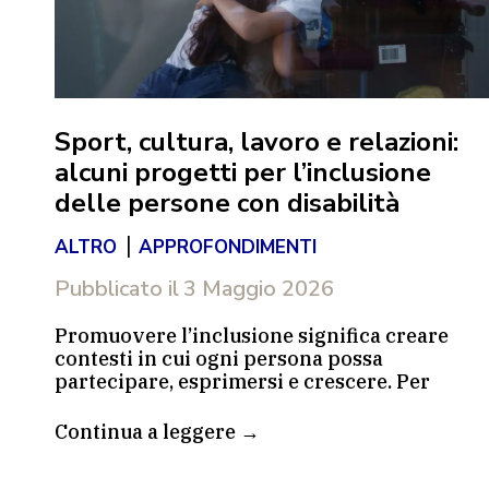
ali
Sport, cultura, lavoro e relazioni:
alcuni progetti per l’inclusione
delle persone con disabilità
|
ALTRO
APPROFONDIMENTI
Pubblicato il
3 Maggio 2026
Promuovere l’inclusione significa creare
contesti in cui ogni persona possa
partecipare, esprimersi e crescere. Per
e
Fondazione Pietro Pittini questo impegno si
traduce nel sostegno a progetti diversi tra
Continua a leggere →
loro, che agiscono su più ambiti e fasi della
vita: dallo sport alla cultura, dal lavoro alla
a