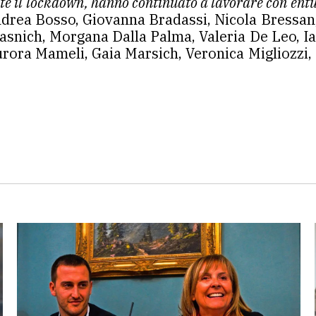
tante il lockdown, hanno continuato a lavorare con ent
ndrea Bosso, Giovanna Bradassi, Nicola Bressan
Crasnich, Morgana Dalla Palma, Valeria De Leo, Ia
urora Mameli, Gaia Marsich, Veronica Migliozzi,