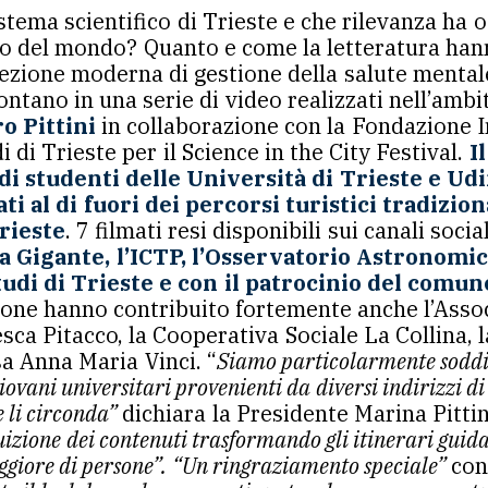
istema scientifico di Trieste e che rilevanza ha 
esto del mondo? Quanto e come la letteratura han
ncezione moderna di gestione della salute menta
ontano in una serie di video realizzati nell’amb
o Pittini
in collaborazione con la Fondazione In
i di Trieste per il Science in the City Festival.
I
i studenti delle Università di Trieste e Ud
ati al di fuori dei percorsi turistici tradizi
Trieste
. 7 filmati resi disponibili sui canali so
a Gigante, l’ICTP, l’Osservatorio Astronomico
tudi di Trieste e con il patrocinio del comun
zione hanno contribuito fortemente anche l’Asso
ca Pitacco, la Cooperativa Sociale La Collina, la 
ssa Anna Maria Vinci. “
Siamo particolarmente soddisf
iovani universitari provenienti da diversi indirizzi di
e li circonda”
dichiara la Presidente Marina Pitti
ruizione dei contenuti trasformando gli itinerari gui
ggiore di persone”. “Un ringraziamento speciale”
con