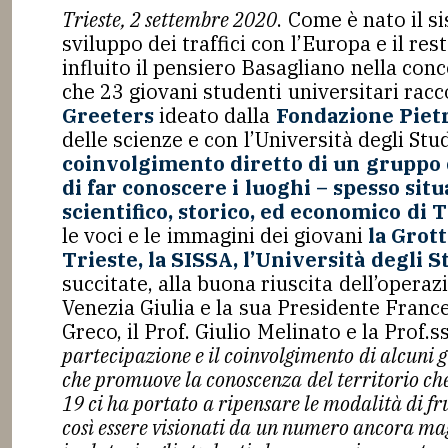
Trieste, 2 settembre 2020
. Come è nato il s
sviluppo dei traffici con l’Europa e il r
influito il pensiero Basagliano nella co
che 23 giovani studenti universitari racc
Greeters
ideato dalla
Fondazione Pietr
delle scienze e con l’Università degli Stud
coinvolgimento diretto di un gruppo d
di far conoscere i luoghi – spesso situ
scientifico, storico, ed economico di 
le voci e le immagini dei giovani
la Grott
Trieste, la SISSA, l’Università degli S
succitate, alla buona riuscita dell’opera
Venezia Giulia e la sua Presidente Frances
Greco, il Prof. Giulio Melinato e la Prof.
partecipazione e il coinvolgimento di alcuni g
che promuove la conoscenza del territorio ch
19 ci ha portato a ripensare le modalità di f
così essere visionati da un numero ancora ma