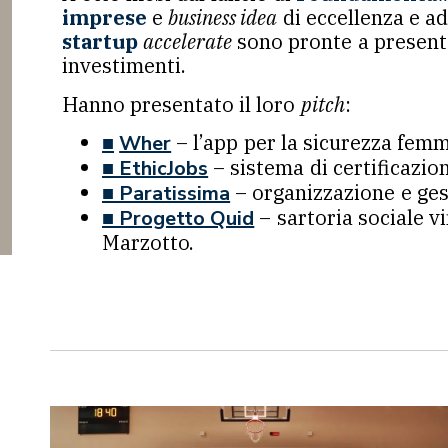
imprese
e
business idea
di eccellenza e ad
startup
accelerate
sono pronte a presentar
investimenti.
Hanno presentato il loro
pitch
:
– l’app per la sicurezza femmi
■
Wher
– sistema di certificazion
■ EthicJobs
– organizzazione e ges
■ Paratissima
– sartoria sociale v
■ Progetto Quid
Marzotto.