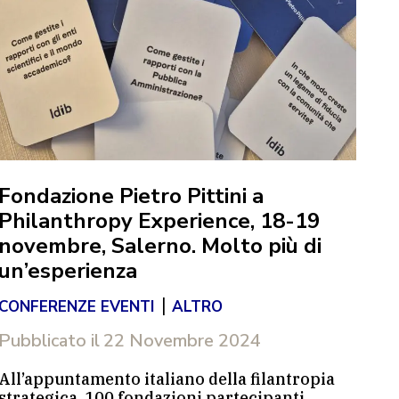
Fondazione Pietro Pittini a
Sp
Philanthropy Experience, 18-19
Ho
novembre, Salerno. Molto più di
d’
un’esperienza
Yo
|
CONFERENZE EVENTI
ALTRO
CO
Pubblicato il
22 Novembre 2024
Pub
All’appuntamento italiano della filantropia
Dal
strategica, 100 fondazioni partecipanti,