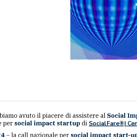
bbiamo avuto il piacere di assistere al
Social Im
e per
social impact startup
di
SocialFare®| Cen
#4
– la call nazionale per
social impact start-u