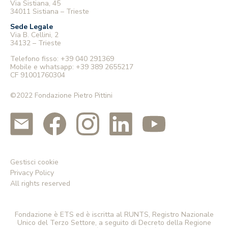
Via Sistiana, 45
volta una sorta di indipendenza. Non ho
34011 Sistiana – Trieste
avuto il tempo per guardarmi intorno ed
esplorare l’isola: appena arrivati
Sede Legale
Via B. Cellini, 2
abbiamo dovuto capire come funzionava
34132 – Trieste
il trasporto pubblico, dove mangiare il
pranzo senza che i prezzi fossero eccessivi
Telefono fisso:
+39 040 291369
Mobile e whatsapp:
+39 389 2655217
rispetto alla qualità del cibo venduto,
CF 91001760304
cosa visitare nei pomeriggi e come
evitare le trappole per turisti. La
©2022 Fondazione Pietro Pittini
prontezza con cui abbiamo dovuto fare
tutto ciò è stata stimolante per me,
perché, di solito, di queste cose si
occupano i miei genitori quando
andiamo in vacanza.”
Gestisci cookie
Anche le competenze che gli studenti sentono
Privacy Policy
di aver sviluppato vanno oltre
All rights reserved
l’apprendimento linguistico. Nelle loro
risposte ricorrono parole come adattabilità,
problem solving, spirito di iniziativa, capacità
Fondazione è ETS ed è iscritta al RUNTS, Registro Nazionale
di organizzarsi e di relazionarsi con persone
Unico del Terzo Settore, a seguito di Decreto della Regione