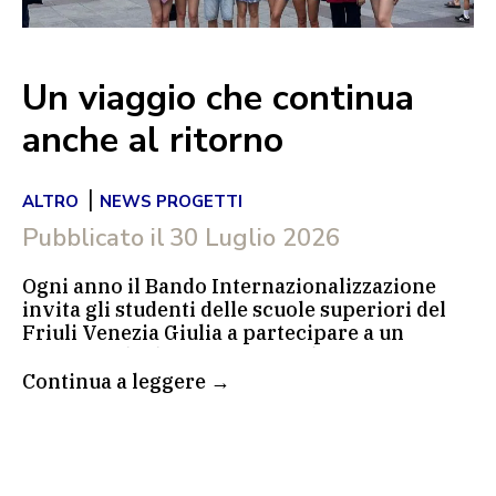
Un viaggio che continua
anche al ritorno
|
ALTRO
NEWS PROGETTI
Pubblicato il
30 Luglio 2026
Ogni anno il Bando Internazionalizzazione
invita gli studenti delle scuole superiori del
Friuli Venezia Giulia a partecipare a un
concorso di idee. I progetti selezionati
permettono ai ragazzi e alle ragazze di vivere
Continua a leggere →
un’esperienza di studio all’estero. Nel 2026 le
destinazioni sono state Malta, per un
soggiorno di lingua inglese, e Monaco di
Baviera, per approfondire il tedesco in un
contesto internazionale.