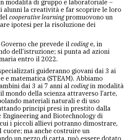
in modalità di gruppo e laboratoriale –
alunni la creatività e far scoprire le loro
del
cooperative learning
promuovono un
re ipotesi per la risoluzione dei
l Governo che prevede il
coding
e, in
o dell’istruzione; si punta ad azioni
imaria entro il 2022.
specializzati guideranno giovani dai 3 ai
 arte e matematica (STEAM). Abbiamo
mbini dai 3 ai 7 anni al
coding
in modalità
il mondo della scienza attraverso l’arte,
polando materiali naturali e di uso
ttando principi presi in prestito dalla
ic Engineering and Biotechnology di
ui i piccoli allievi potranno dimostrare,
el cuore; ma anche costruire un
ndo un pezzo di carta, può essere dotato