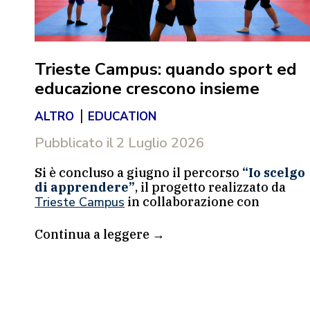
Trieste Campus: quando sport ed
educazione crescono insieme
|
ALTRO
EDUCATION
ta
Pubblicato il
2 Luglio 2026
Si è concluso a giugno il percorso
“Io scelgo
di apprendere”
, il progetto realizzato da
Trieste Campus
in collaborazione con
Fondazione Pietro Pittini, dedicato a bambini
tra gli 8 e i 13 anni seguiti dai servizi del
Continua a leggere →
territorio. L’iniziativa nasce da un’idea
ini
semplice: mettere insieme attività educative
e pratica sportiva per offrire ai partecipanti
uno spazio sicuro in cui sperimentarsi,
acquisire nuove competenze e rafforzare la