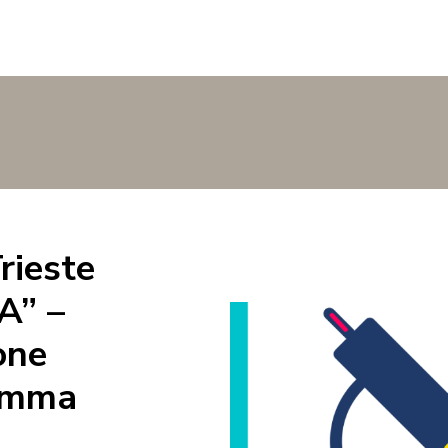
ieste
A” –
one
ramma