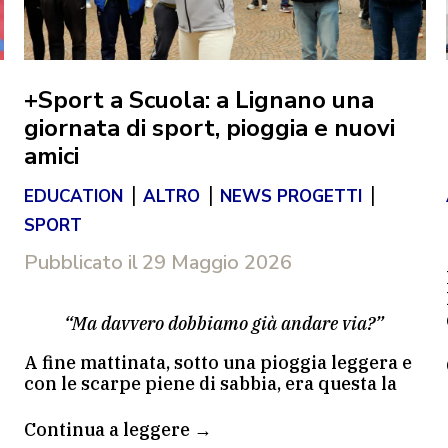
+Sport a Scuola: a Lignano una
giornata di sport, pioggia e nuovi
amici
|
|
|
EDUCATION
ALTRO
NEWS PROGETTI
SPORT
Pubblicato il
29 Maggio 2026
“Ma davvero dobbiamo già andare via?”
A fine mattinata, sotto una pioggia leggera e
con le scarpe piene di sabbia, era questa la
domanda che continuavano a fare molti dei
400 ragazzi arrivati a Lignano Sabbiadoro
Continua a leggere →
per la giornata conclusiva di +Sport a