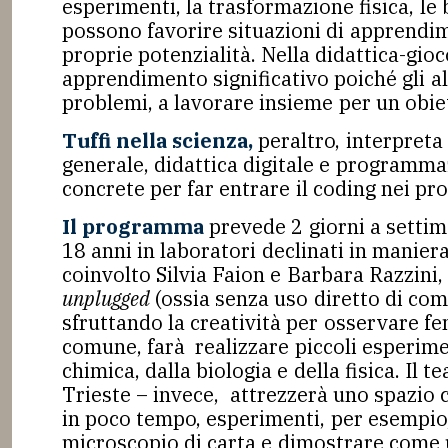
esperimenti, la trasformazione fisica, l
possono favorire situazioni di apprendimen
proprie potenzialità. Nella didattica-gioc
apprendimento significativo poiché gli a
problemi, a lavorare insieme per un obi
Tuffi nella scienza,
peraltro, interpreta
generale, didattica digitale e programma
concrete per far entrare il coding nei pro
Il programma
prevede 2 giorni a settima
18 anni in laboratori declinati in manie
coinvolto Silvia Faion e Barbara Razzini,
unplugged
(ossia senza uso diretto di co
sfruttando la creatività per osservare fe
comune, farà realizzare piccoli esperimen
chimica, dalla biologia e della fisica. Il t
Trieste – invece, attrezzerà uno spazio c
in poco tempo, esperimenti, per esempio, 
microscopio di carta e dimostrare come 