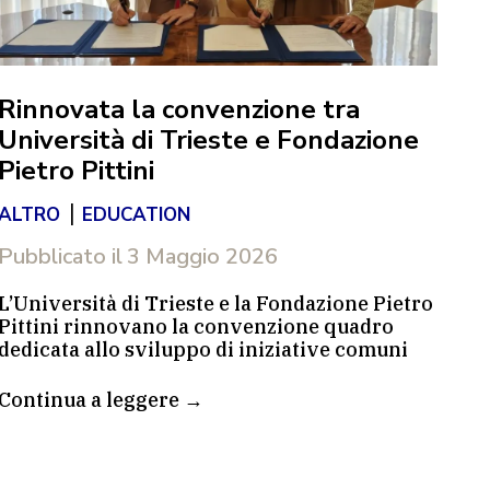
Rinnovata la convenzione tra
Università di Trieste e Fondazione
Pietro Pittini
|
“N
ALTRO
EDUCATION
re
Pubblicato il
3 Maggio 2026
AL
L’Università di Trieste e la Fondazione Pietro
Pittini rinnovano la convenzione quadro
Pub
dedicata allo sviluppo di iniziative comuni
nei campi della cultura d’impresa, della
Le 
sostenibilità, dell’autoimprenditorialità e
Continua a leggere →
Aqu
dell’innovazione sociale.
des
inc
L’accordo, approvato dal Consiglio di
Co
Amministrazione dell’Ateneo e firmato dalla