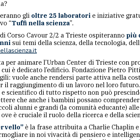
ia?
deranno gli
oltre 25 laboratori
e iniziative grat
vo “
Tuffi nella scienza
”.
r
di Corso Cavour 2/2 a Trieste ospiteranno
più 
anni
sui temi della scienza, della tecnologia, del
llascienza.it
a per animare l’Urban Center di Trieste con proge
e cui è dedicato l’edificio. Fondazione Pietro Pit
gili: vuole anche rendersi parte attiva nella co
il raggiungimento di un lavoro nel loro futuro. 
e scientifico di tutto rispetto non può prescin
ere che anche i bambini possano comprendere, d
iccoli alunni e grandi (la comunità educante) all
e è cruciale il ruolo della ricerca e della scie
ervello”
è la frase attribuita a Charlie Chaplin
mogliare in noi vivacità di pensiero e intelligenz