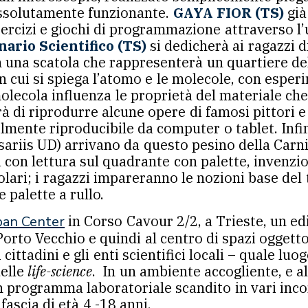
 assolutamente funzionante.
GAYA FIOR (TS)
già
izi e giochi di programmazione attraverso l’uso 
ario Scientifico (TS)
si dedicherà ai ragazzi 
 una scatola che rappresenterà un quartiere del
 cui si spiega l’atomo e le molecole, con espe
molecola influenza le proprietà del materiale 
rà di riprodurre alcune opere di famosi pittori e 
acilmente riproducibile da computer o tablet. Infi
esariis UD) arrivano da questo pesino della Carn
 con lettura sul quadrante con palette, invenzio
lari; i ragazzi impareranno le nozioni base de
 palette a rullo.
in Corso Cavour 2/2, a Trieste, un edif
ban Center
i Porto Vecchio e quindi al centro di spazi ogget
ittadini e gli enti scientifici locali – quale lu
delle
life-science
. In un ambiente accogliente, e a
un programma laboratoriale scandito in vari inco
fascia di età 4 -18 anni.