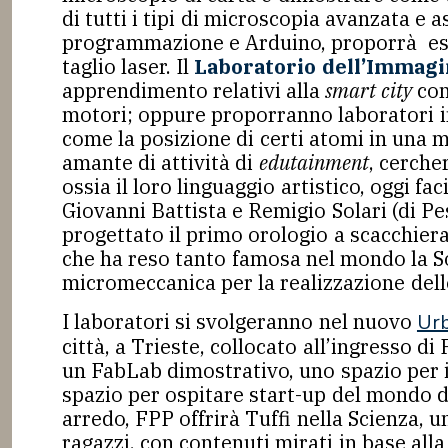
di tutti i tipi di microscopia avanzata e
programmazione e Arduino, proporrà eserc
taglio laser. Il
Laboratorio dell’Immagin
apprendimento relativi alla
smart city
con
motori; oppure proporranno laboratori in
come la posizione di certi atomi in una 
amante di attività di
edutainment
, cerche
ossia il loro linguaggio artistico, oggi f
Giovanni Battista e Remigio Solari (di P
progettato il primo orologio a scacchiera
che ha reso tanto famosa nel mondo la So
micromeccanica per la realizzazione delle
I laboratori si svolgeranno nel nuovo
Ur
città, a Trieste, collocato all’ingresso d
un FabLab dimostrativo, uno spazio per i c
spazio per ospitare start-up del mondo 
arredo, FPP offrirà Tuffi nella Scienza, 
ragazzi, con contenuti mirati in base alla 