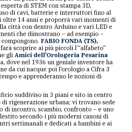
 esperta di STEM con stampa 3D,
di cavi, batterie e interruttori fino al
di oltre 14 anni e proporrà vari momenti di
la città con dentro Arduino e vari LED e
rimenti che dimostrano – ad esempio –
che compongono.
FABIO FONDA (TS)
,
farà scoprire ai più piccoli l’“alfabeto”
ne gli
Amici dell’Orologeria Pesarina
ia, dove nel 1936 un geniale inventore ha
ne da cui nacque poi l’orologio a Cifra 3
l tempo e apprenderanno le nozioni di
icio suddiviso in 3 piani e sito in centro
to di rigenerazione urbana; vi trovano sede
ogo di incontro, scambio, confronto – e uno
llestito secondo i più moderni canoni di
ntri settimanali e dedicati a bambini e ai