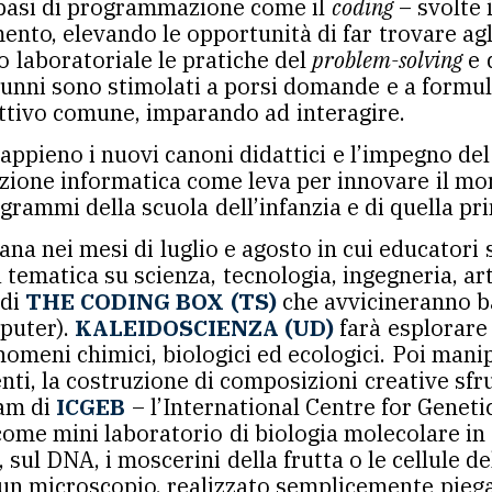
e basi di programmazione come il
coding
– svolte 
to, elevando le opportunità di far trovare agli 
o laboratoriale le pratiche del
problem-solving
e 
lunni sono stimolati a porsi domande e a formula
ettivo comune, imparando ad interagire.
 appieno i nuovi canoni didattici e l’impegno de
zione informatica come leva per innovare il mond
grammi della scuola dell’infanzia e di quella pr
na nei mesi di luglio e agosto in cui educatori 
ra tematica su scienza, tecnologia, ingegneria,
 di
THE CODING BOX (TS)
che avvicineranno ba
mputer).
KALEIDOSCIENZA (UD)
farà esplorare 
nomeni chimici, biologici ed ecologici. Poi mani
ti, la costruzione di composizioni creative sfru
eam di
ICGEB
– l’International Centre for Genet
ome mini laboratorio di biologia molecolare in c
sul DNA, i moscerini della frutta o le cellule d
un microscopio, realizzato semplicemente piega