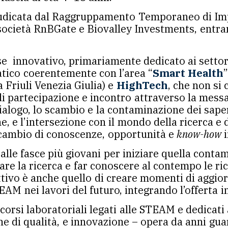
giudicata dal Raggruppamento Temporaneo di Im
società RnBGate e Biovalley Investments, entram
se innovativo, primariamente dedicato ai setto
atico coerentemente con l’area “
Smart Health
 Friuli Venezia Giulia) e
HighTech
, che non si
 partecipazione e incontro attraverso la messa a
dialogo, lo scambio e la contaminazione dei sape
e, e l’intersezione con il mondo della ricerca e d
 scambio di conoscenze, opportunità e
know-how
i
lle fasce più giovani per iniziare quella contam
are la ricerca e far conoscere al contempo le ri
iettivo è anche quello di creare momenti di aggi
M nei lavori del futuro, integrando l’offerta i
rsi laboratoriali legati alle STEAM e dedicati a
one di qualità, e innovazione – opera da anni gua