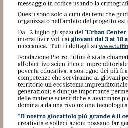
messaggio in codice usando la crittograf
Questi sono solo alcuni dei temi che gui
organizzato nell’ambito del progetto esti
Dal 2 luglio gli spazi dell’
Urban Cente
interattivi rivolti ai
giovani dai 3 ai 18 
meccanica. Tutti i dettagli su
www.tuffine
Fondazione Pietro Pittini è stata chiamat
all’obiettivo scientifico e imprenditorial
povertà educativa, a sostegno dei più fra
competenze che serviranno ai giovani per 
territorio un ecosistema imprenditoriale 
generazioni; è dunque importante permett
delle materie scientifiche e avvicinare p
dominata da una rivoluzione tecnologica ov
“Il nostro giocattolo più grande è il c
creatività e sollecitazioni possano far ger