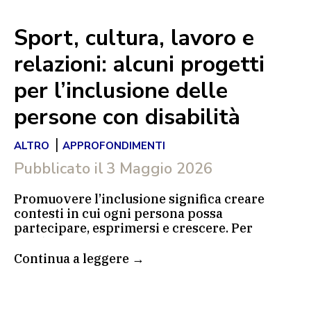
Sport, cultura, lavoro e
relazioni: alcuni progetti
per l’inclusione delle
persone con disabilità
|
ALTRO
APPROFONDIMENTI
Pubblicato il
3 Maggio 2026
Promuovere l’inclusione significa creare
contesti in cui ogni persona possa
partecipare, esprimersi e crescere. Per
Fondazione Pietro Pittini questo impegno si
traduce nel sostegno a progetti diversi tra
Continua a leggere →
loro, che agiscono su più ambiti e fasi della
vita: dallo sport alla cultura, dal lavoro alla
relazione nei primi mesi di vita. Quelli che