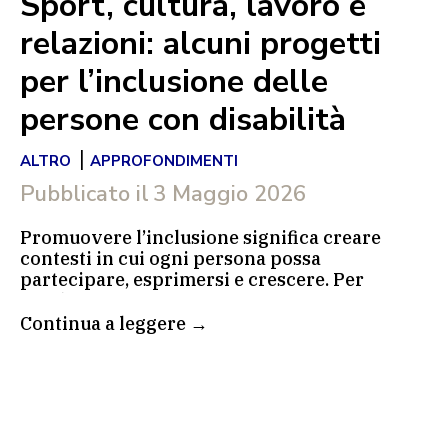
Sport, cultura, lavoro e
relazioni: alcuni progetti
per l’inclusione delle
persone con disabilità
|
ALTRO
APPROFONDIMENTI
Pubblicato il
3 Maggio 2026
Promuovere l’inclusione significa creare
contesti in cui ogni persona possa
partecipare, esprimersi e crescere. Per
Fondazione Pietro Pittini questo impegno si
traduce nel sostegno a progetti diversi tra
Continua a leggere →
loro, che agiscono su più ambiti e fasi della
vita: dallo sport alla cultura, dal lavoro alla
relazione nei primi mesi di vita. Quelli che
seguono sono alcuni dei progetti sostenuti.
Lo sport come spazio di crescita: